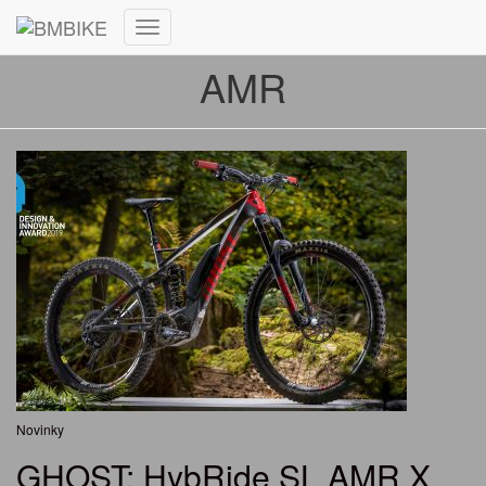
Toggle
Navigation
AMR
Novinky
GHOST: HybRide SL AMR X