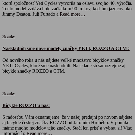
ktorú spoločnosť Yeti Cycles vytvorila na oslavu svojho 40. výročia.
Tento model vzdáva hold začiatkom 90. rokov, keď tím jazdcov ako
Jimmy Deaton, Juli Furtado a
Read more…
Novinky
Naskladnili sme nové modely značky YETI, ROZZO A CTM !
Od nového roka u nás nájdete veľké množstvo bicyklov značky
YETI Cycles, ktoré sme naskladnili. Na sklade sú samozrejme aj
bicykle značky ROZZO a CTM.
Novinky
Bicykle ROZZO u nás!
S radosťou Vám oznamujeme, že v našej predajni po novom nájdete
aj bicykle českej značky ROZZO od Jaromíra Hrubého. V ponuke
máme mnoho modelov tejto značky. Stačí len prísť a vybrať si! Viac
informácií o
Read more…